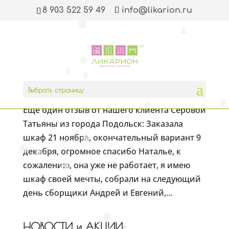
❅
❅
8 903 522 59 49
info@likarion.ru
❅
❅
❅
❅
❅
❅
Серова Татьяна: я имею шкаф своей мечты…
❅
Авг 21, 2017
|
Новости
,
Отзывы
Выбрать страницу
❅
Ещё один отзыв от нашего клиента Серовой
❅
Татьяны из города Подольск: Заказала
шкаф 21 ноября, окончательный вариант 9
❅
❅
декабря, огромное спасибо Наталье, к
❅
сожалению, она уже не работает, я имею
❅
шкаф своей мечты, собрали на следующий
день сборщики Андрей и Евгений,...
❅
НОВОСТИ и АКЦИИ: