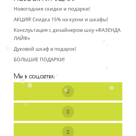
❅
❅
Новогодние скидки и подарки!
АКЦИЯ! Скидка 15% на кухни и шкафы!
Конслуьтация с дизайнером шоу «ФАЗЕНДА
ЛАЙФ»
❅
Духовой шкаф в подарок!
❅
❅
БОЛЬШИЕ ПОДАРКИ!
❅
Мы в соц.сетях:
❅
❅
❅
❅
❅
❅
❅