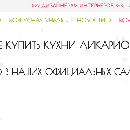
❅
❅
>>> ДИЗАЙНЕРАМ ИНТЕРЬЕРОВ <<<
❅
КОРПУСНАЯ МЕБЕЛЬ
НОВОСТИ
КОН
❅
❅
❅
❅
Е КУПИТЬ КУХНИ ЛИКАРИ
❅
❅
О В НАШИХ ОФИЦИАЛЬНЫХ С
❅
❅