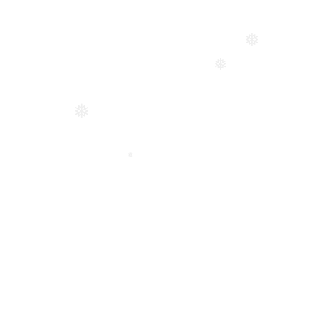
❅
❅
❅
❅