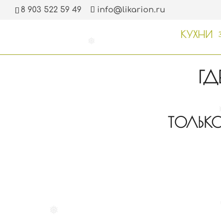
8 903 522 59 49
info@likarion.ru
❅
КУХНИ
❅
ГД
ТОЛЬК
❅
❅