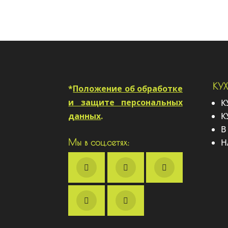
КУ
*
Положение об обработке
и защите персональных
К
данных
.
К
В
Н
Мы в соц.сетях: