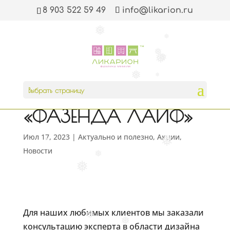
❅
❅
8 903 522 59 49
info@likarion.ru
❅
❅
❅
❅
❅
Конслуьтация с
❅
❅
Выбрать страницу
дизайнером шоу
«ФАЗЕНДА ЛАЙФ»
Июл 17, 2023
|
Актуально и полезно
,
Акции
,
❅
❅
Новости
❅
❅
Для наших любимых клиентов мы заказали
❅
❅
консультацию эксперта в области дизайна