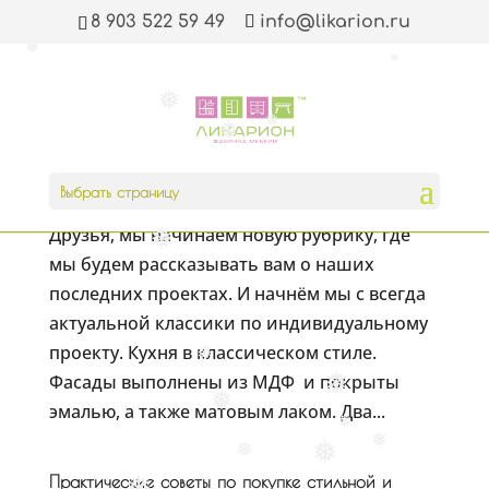
8 903 522 59 49
info@likarion.ru
❅
❅
❅
❅
❅
Кухня в классическом стиле
Апр 4, 2022
|
Наши проекты
Выбрать страницу
Друзья, мы начинаем новую рубрику, где
❅
мы будем рассказывать вам о наших
последних проектах. И начнём мы с всегда
актуальной классики по индивидуальному
проекту. Кухня в классическом стиле.
❅
Фасады выполнены из МДФ и покрыты
❅
❅
эмалью, а также матовым лаком. Два...
❅
❅
❅
❅
Практические советы по покупке стильной и