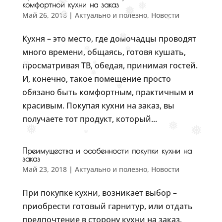
❅
комфортной кухни на заказ
❅
❅
❅
Май 26, 2018
|
Актуально и полезно
,
Новости
❅
❅
Кухня – это место, где домочадцы проводят
❅
много времени, общаясь, готовя кушать,
❅
❅
просматривая ТВ, обедая, принимая гостей.
❅
❅
❅
И, конечно, такое помещение просто
обязано быть комфортным, практичным и
❅
красивым. Покупая кухни на заказ, вы
получаете тот продукт, который...
❅
❅
❅
❅
Преимущества и особенности покупки кухни на
заказ
Май 23, 2018
|
Актуально и полезно
,
Новости
При покупке кухни, возникает выбор –
приобрести готовый гарнитур, или отдать
предпочтение в сторону кухни на заказ.