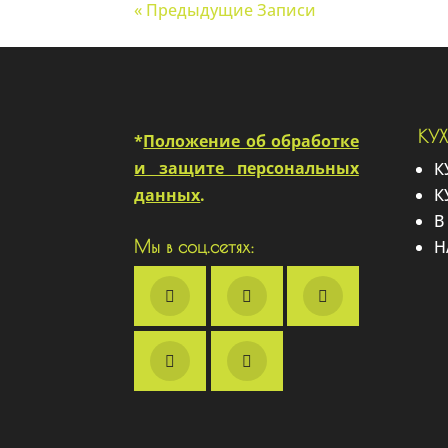
« Предыдущие Записи
КУ
*
Положение об обработке
и защите персональных
К
данных
.
К
В
Н
Мы в соц.сетях: