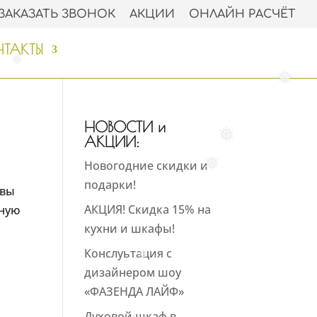
ЗАКАЗАТЬ ЗВОНОК
АКЦИИ
ОНЛАЙН РАСЧЁТ
ТАКТЫ
❅
❅
НОВОСТИ и
❅
АКЦИИ:
Новогодние скидки и
❅
подарки!
 вы
АКЦИЯ! Скидка 15% на
нную
кухни и шкафы!
Конслуьтация с
❅
дизайнером шоу
«ФАЗЕНДА ЛАЙФ»
Духовой шкаф в