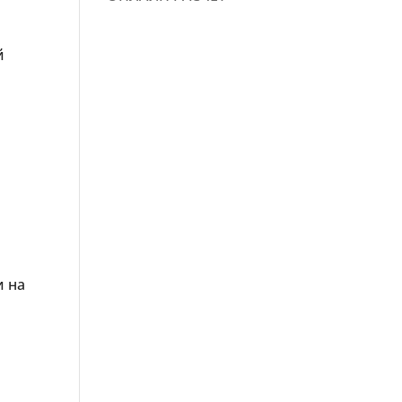
й
и на