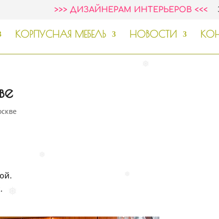
>>> ДИЗАЙНЕРАМ ИНТЕРЬЕРОВ <<<
КОРПУСНАЯ МЕБЕЛЬ
НОВОСТИ
КОН
ве
❅
оскве
ой.
❅
.
❅
❅