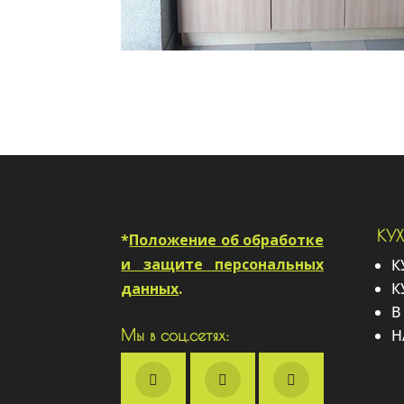
КУ
*
Положение об обработке
и защите персональных
К
данных
.
К
В
Н
Мы в соц.сетях: