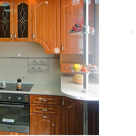
❅
❅
❅
❅