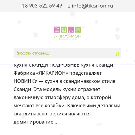
8 903 522 59 49
info@likarion.ru
❅
❅
❅
❅
❅
❅
❅
❅
кухня Сканди
Июн 15, 2018
Выбрать страницу
❅
❅
Кухня СКАНДИ ПОДРОБНЕЕ Кухня Сканди
Фабрика «ЛИКАРИОН» представляет
НОВИНКУ — кухня в скандинавском стиле
Сканди. Эта модель кухни отражает
лаконичную атмосферу дома, о которой
мечтают все хозяйки. Ключевыми деталями
❅
скандинавского стиля являются
❅
❅
доминирование...
❅