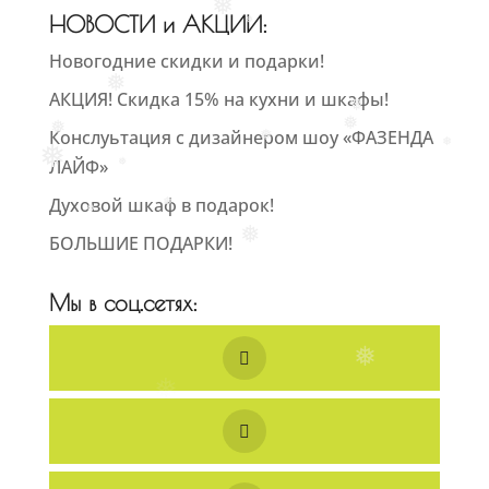
❅
НОВОСТИ и АКЦИИ:
❅
Новогодние скидки и подарки!
❅
АКЦИЯ! Скидка 15% на кухни и шкафы!
❅
❅
Конслуьтация с дизайнером шоу «ФАЗЕНДА
❅
❅
❅
❅
ЛАЙФ»
❅
Духовой шкаф в подарок!
❅
❅
❅
БОЛЬШИЕ ПОДАРКИ!
Мы в соц.сетях:
❅
❅