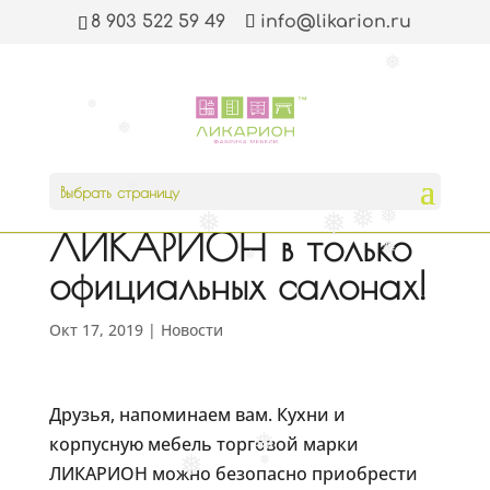
❅
❅
8 903 522 59 49
info@likarion.ru
❅
❅
❅
❅
❅
Покупайте мебель
Выбрать страницу
торговой марки
❅
❅
❅
❅
❅
ЛИКАРИОН в только
❅
официальных салонах!
❅
Окт 17, 2019
|
Новости
Друзья, напоминаем вам. Кухни и
корпусную мебель торговой марки
❅
ЛИКАРИОН можно безопасно приобрести
❅
❅