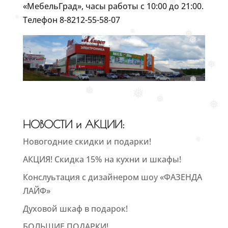
❅
«МебельГрад», часы работы с 10:00 до 21:00.
Телефон 8-8212-55-58-07
❅
❅
❅
❅
❅
❅
❅
❅
❅
❅
❅
НОВОСТИ и АКЦИИ:
Новогодние скидки и подарки!
❅
❅
АКЦИЯ! Скидка 15% на кухни и шкафы!
❅
❅
❅
❅
Конслуьтация с дизайнером шоу «ФАЗЕНДА
ЛАЙФ»
Духовой шкаф в подарок!
БОЛЬШИЕ ПОДАРКИ!