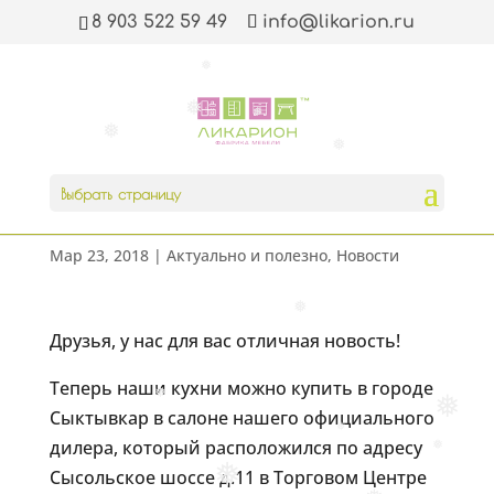
❅
8 903 522 59 49
info@likarion.ru
❅
❅
❅
❅
❅
Новый дилер в
Выбрать страницу
Сыктывкаре!
Мар 23, 2018
|
Актуально и полезно
,
Новости
❅
Друзья, у нас для вас отличная новость!
Теперь наши кухни можно купить в городе
❅
❅
Сыктывкар в салоне нашего официального
❅
дилера, который расположился по адресу
❅
❅
Сысольское шоссе д.11 в Торговом Центре