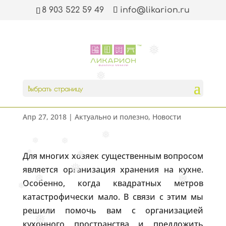
❅
❅
❅
8 903 522 59 49
info@likarion.ru
❅
Что и где хранить на
❅
Выбрать страницу
кухне
Апр 27, 2018
|
Актуально и полезно
,
Новости
❅
❅
❅
Для многих хозяек существенным вопросом
❅
❅
является организация хранения на кухне.
❅
❅
Особенно, когда квадратных метров
❅
❅
катастрофически мало. В связи с этим мы
решили помочь вам с организацией
кухонного пространства и предложить