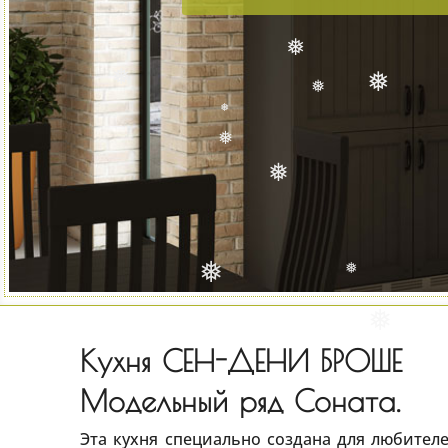
❅
❅
❅
❅
❅
❅
❅
❅
❅
Кухня СЕН-ДЕНИ БРОШЕ
Модельный ряд Соната.
Эта кухня специально создана для любителе