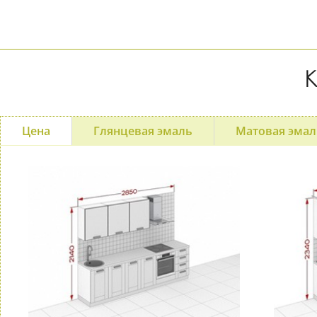
К
Цена
Глянцевая эмаль
Матовая эмал