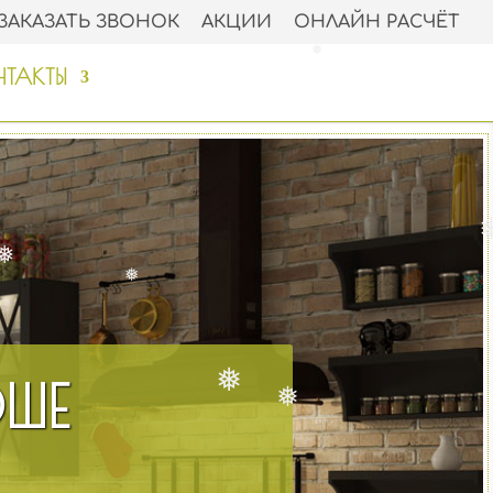
❅
ЗАКАЗАТЬ ЗВОНОК
АКЦИИ
ОНЛАЙН РАСЧЁТ
ТАКТЫ
❅
❅
❅
❅
ОШЕ
❅
❅
❅