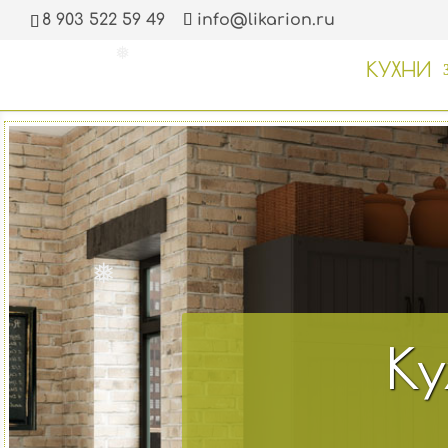
8 903 522 59 49
info@likarion.ru
КУХНИ
❅
❅
❅
Ку