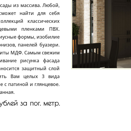
сады из массива. Любой,
сможет найти для себя
ллекций классических
цевыми пленками ПВХ.
диусные формы, изобилие
рнизов, панелей буазери.
плиты МДФ. Самым свежим
ивание рисунка фасада
аносится защитный слой
ить Вам целых 3 вида
е с патиной и глянцевое.
анная.
блей за пог. метр.