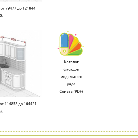
 от 79477 до 121844
й.
Каталог
фасадов
модельного
ряда
Соната (PDF)
от 114853 до 164421
й.