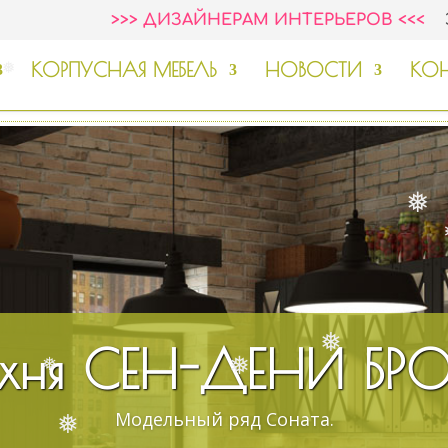
>>> ДИЗАЙНЕРАМ ИНТЕРЬЕРОВ <<<
КОРПУСНАЯ МЕБЕЛЬ
НОВОСТИ
КОН
❅
❅
хня СЕН-ДЕНИ БР
❅
❅
Модельный ряд Соната.
❅