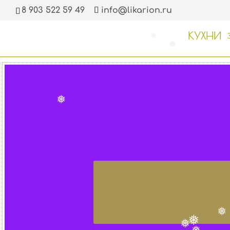
8 903 522 59 49
info@likarion.ru
КУХНИ
❅
❅
❅
❅
❅