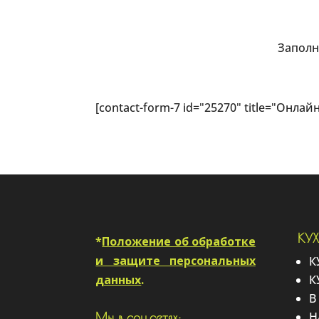
Заполн
[contact-form-7 id="25270" title="Онлай
КУ
*
Положение об обработке
и защите персональных
К
данных
.
К
В
Н
Мы в соц.сетях: