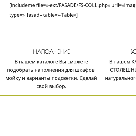
[includeme file=»-ext/FASADE/FS-COLL.php» urll=»ima
type=»_fasad» table=»-Table»]
НАПОЛНЕНИЕ
В
В нашем каталоге Вы сможете
В нашем К
подобрать наполнения для шкафов,
СТОЛЕШНИЦ
мойку и варианты подсветки. Сделай
натуральног
свой выбор.