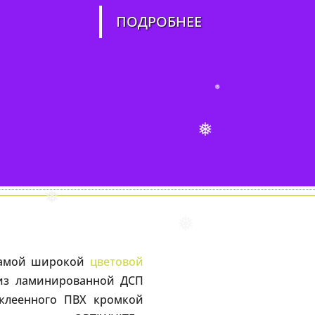
ПОДРОБНЕЕ
❅
❅
❅
❅
 самой широкой
цветовой
 из ламинированной ДСП
оклеенного ПВХ кромкой