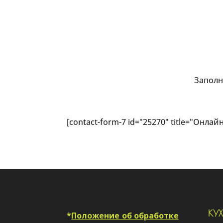
Заполн
[contact-form-7 id="25270" title="Онлай
КУ
*
Положение об обработке