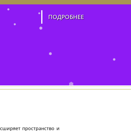
ПОДРОБНЕЕ
❅
❅
❅
❅
❅
❅
❅
асширяет пространство и