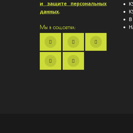
и защите персональных
К
данных
.
К
В
Н
Мы в соц.сетях: