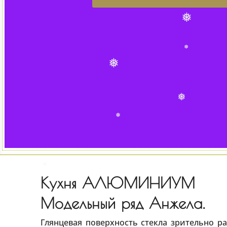
❅
❅
❅
❅
❅
❅
Кухня АЛЮМИНИУМ
❅
Модельный ряд Анжела.
Глянцевая поверхность стекла зрительно р