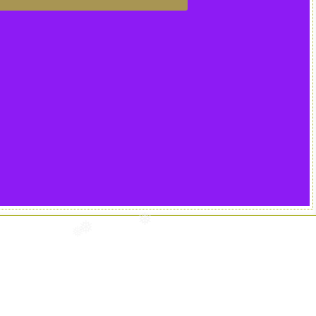
❅
❅
❅