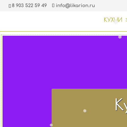
8 903 522 59 49
info@likarion.ru
❅
КУХНИ
❅
❅
К
❅