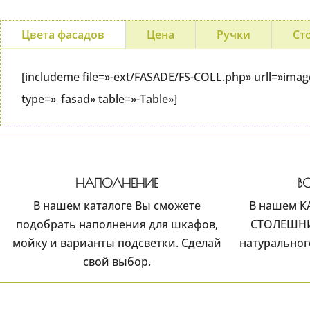
Цвета фасадов
Цена
Ручки
Ст
[includeme file=»-ext/FASADE/FS-COLL.php» urll=»im
type=»_fasad» table=»-Table»]
НАПОЛНЕНИЕ
В
В нашем каталоге Вы сможете
В нашем К
подобрать наполнения для шкафов,
СТОЛЕШНИЦ
мойку и варианты подсветки. Сделай
натуральног
свой выбор.