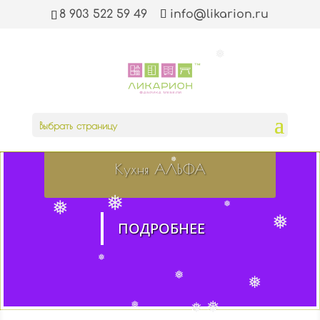
❅
8 903 522 59 49
info@likarion.ru
❅
❅
❅
Выбрать страницу
Кухня АЛЬФА
❅
❅
❅
❅
ПОДРОБНЕЕ
❅
❅
❅
❅
❅