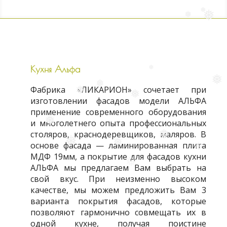
❅
❅
❅
❅
❅
Кухня Альфа
❅
❅
Фабрика «ЛИКАРИОН» сочетает при
❅
❅
изготовлении фасадов модели АЛЬФА
❅
применение современного оборудования
и многолетнего опыта профессиональных
❅
столяров, краснодеревщиков, маляров. В
❅
❅
основе фасада — ламинированная плита
❅
❅
МДФ 19мм, а покрытие для фасадов кухни
АЛЬФА мы предлагаем Вам выбрать на
❅
свой вкус. При неизменно высоком
качестве, мы можем предложить Вам 3
варианта покрытия фасадов, которые
позволяют гармонично совмещать их в
одной кухне, получая поистине